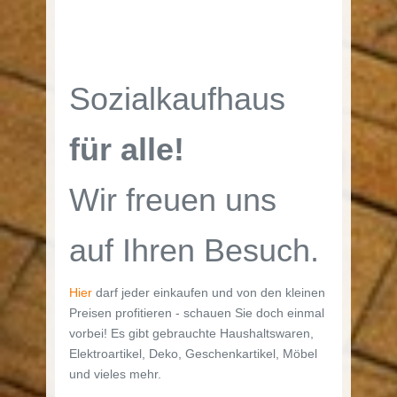
Sozialkaufhaus
für alle!
Wir freuen uns
auf Ihren Besuch.
Hier
darf jeder einkaufen und von den kleinen
Preisen profitieren - schauen Sie doch einmal
vorbei! Es gibt gebrauchte Haushaltswaren,
Elektroartikel, Deko, Geschenkartikel, Möbel
und vieles mehr.