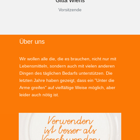
Gitta Wiens
Vorsitzende
Über uns
Wir wollen alle die, die es brauchen, nicht nur mit
Lebensmitteln, sondern auch mit vielen anderen
Dingen des täglichen Bedarfs unterstützen. Die
letzten Jahre haben gezeigt, dass ein "Unter die
Arme greifen" auf vielfältige Weise möglich, aber
leider auch nötig ist.