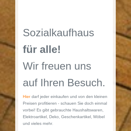
Sozialkaufhaus
für alle!
Wir freuen uns
auf Ihren Besuch.
Hier
darf jeder einkaufen und von den kleinen
Preisen profitieren - schauen Sie doch einmal
vorbei! Es gibt gebrauchte Haushaltswaren,
Elektroartikel, Deko, Geschenkartikel, Möbel
und vieles mehr.