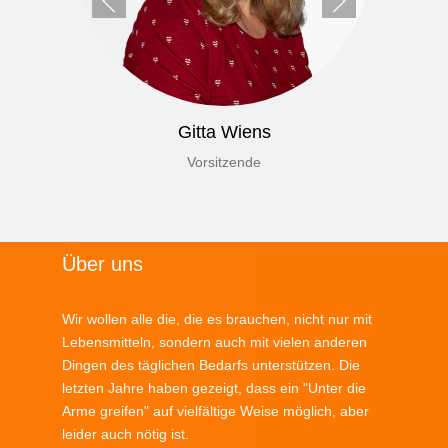
Gitta Wiens
Vorsitzende
Über uns
Wir wollen alle die, die es brauchen, nicht nur mit
Lebensmitteln, sondern auch mit vielen anderen
Dingen des täglichen Bedarfs unterstützen. Die
letzten Jahre haben gezeigt, dass ein "Unter die
Arme greifen" auf vielfältige Weise möglich, aber
leider auch nötig ist.