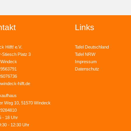
takt
Links
k Hilft! e.V.
Tafel Deutschland
r-Stiesch Platz 3
Tafel NRW
 Windeck
Impressum
 9563791
Datenschutz
26076736
)windeck-hilft.de
kaufhaus
er Weg 10, 51570 Windeck
 9284810
5 - 18 Uhr
9:30 - 12:30 Uhr