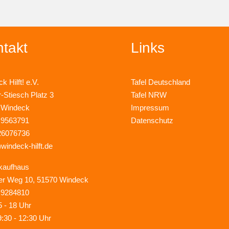
takt
Links
k Hilft! e.V.
Tafel Deutschland
r-Stiesch Platz 3
Tafel NRW
 Windeck
Impressum
 9563791
Datenschutz
26076736
)windeck-hilft.de
kaufhaus
er Weg 10, 51570 Windeck
 9284810
5 - 18 Uhr
9:30 - 12:30 Uhr