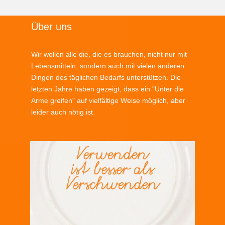
Über uns
Wir wollen alle die, die es brauchen, nicht nur mit
Lebensmitteln, sondern auch mit vielen anderen
Dingen des täglichen Bedarfs unterstützen. Die
letzten Jahre haben gezeigt, dass ein "Unter die
Arme greifen" auf vielfältige Weise möglich, aber
leider auch nötig ist.